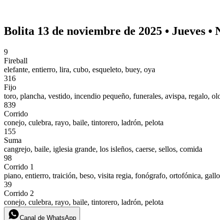
Bolita 13 de noviembre de 2025 • Jueves •
9
Fireball
elefante, entierro, lira, cubo, esqueleto, buey, oya
316
Fijo
toro, plancha, vestido, incendio pequeño, funerales, avispa, regalo, olo
839
Corrido
conejo, culebra, rayo, baile, tintorero, ladrón, pelota
155
Suma
cangrejo, baile, iglesia grande, los isleños, caerse, sellos, comida
98
Corrido 1
piano, entierro, traición, beso, visita regia, fonógrafo, ortofónica, gallo
39
Corrido 2
conejo, culebra, rayo, baile, tintorero, ladrón, pelota
Canal de WhatsApp