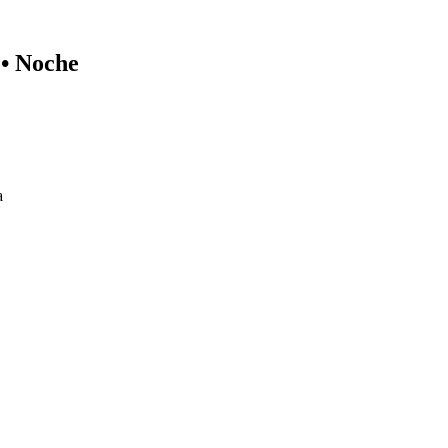
 • Noche
a