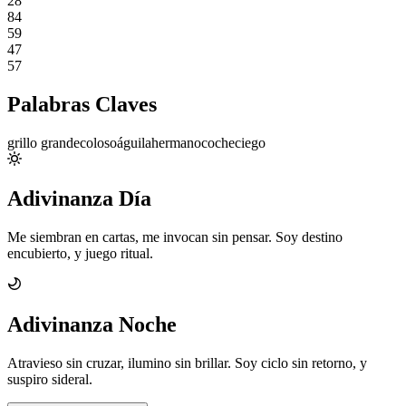
28
84
59
47
57
Palabras Claves
grillo grande
coloso
águila
hermano
coche
ciego
Adivinanza Día
Me siembran en cartas, me invocan sin pensar. Soy destino
encubierto, y juego ritual.
Adivinanza Noche
Atravieso sin cruzar, ilumino sin brillar. Soy ciclo sin retorno, y
suspiro sideral.