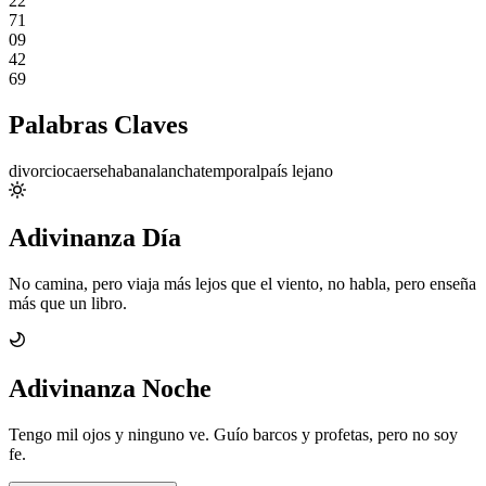
22
71
09
42
69
Palabras Claves
divorcio
caerse
habana
lancha
temporal
país lejano
Adivinanza Día
No camina, pero viaja más lejos que el viento, no habla, pero enseña
más que un libro.
Adivinanza Noche
Tengo mil ojos y ninguno ve. Guío barcos y profetas, pero no soy
fe.