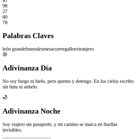
41
98
27
80
78
Palabras Claves
león grande
funerales
mesa
correr
gallo
extranjero
Adivinanza Día
No soy fuego ni hielo, pero quemo y detengo. En los cielos escribo
sin tinta ni anhelo.
Adivinanza Noche
Soy viajero sin pasaporte, y mi camino se marca en huellas
invisibles.