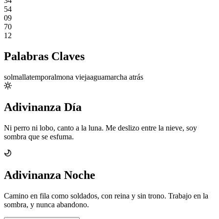
34
54
09
70
12
Palabras Claves
sol
malla
temporal
mona vieja
agua
marcha atrás
Adivinanza Día
Ni perro ni lobo, canto a la luna. Me deslizo entre la nieve, soy
sombra que se esfuma.
Adivinanza Noche
Camino en fila como soldados, con reina y sin trono. Trabajo en la
sombra, y nunca abandono.