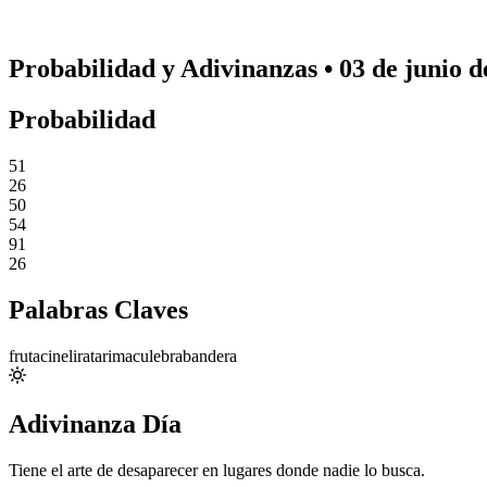
Probabilidad y Adivinanzas • 03 de junio d
Probabilidad
51
26
50
54
91
26
Palabras Claves
fruta
cine
lira
tarima
culebra
bandera
Adivinanza Día
Tiene el arte de desaparecer en lugares donde nadie lo busca.